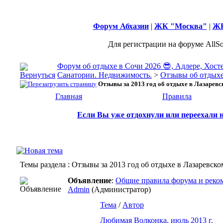
Форум Абхазии
|
ЖК "Москва"
|
ЖК
Для регистрации на форуме AllSo
Форум об отдыхе в Сочи 2026 😎, Адлере, Хост
Санатории. Недвижимость.
>
Отзывы об отдыхе
Отзывы за 2013 год об отдыхе в Лазарев
Главная
Правила
Если Вы уже отдохнули или переехали н
Темы раздела
: Отзывы за 2013 год об отдыхе в Лазаревск
Объявление
:
Общие правила форума и реком
Admin
(Администратор)
Тема
/
Автор
Любимая Волконка, июль 2013 г.