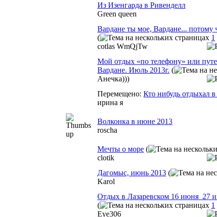
Из Изенгарда в Ривенделл
Green queen
Вардане ты мое, Вардане... потому ч
(
1
cotlas WmQjTw
Мой отдых «по телефону» или путе
Вардане. Июль 2013г.
(
Анечка)))
Перемещено:
Кто нибудь отдыхал в
ирина я
Волконка в июне 2013
roscha
Мечты о море
(
clotik
Дагомыс, июнь 2013
(
Karol
Отдых в Лазаревском 16 июня_27 и
(
1
Eye306