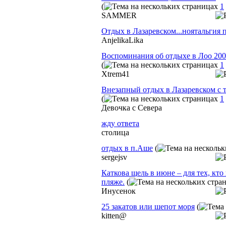
(
1
SAMMER
Отдых в Лазаревском...ноятальгия
AnjelikaLika
Воспоминания об отдыхе в Лоо 2009
(
1
Xtrem41
Внезапный отдых в Лазаревском с 
(
1
Девочка с Севера
жду ответа
столица
отдых в п.Аше
(
sergejsv
Каткова щель в июне – для тех, кт
пляже.
(
Инусенок
25 закатов или шепот моря
(
kitten@