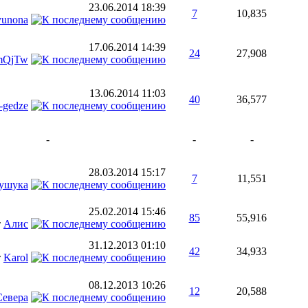
23.06.2014
18:39
7
10,835
yunona
17.06.2014
14:39
24
27,908
WmQjTw
13.06.2014
11:03
40
36,577
a-gedze
-
-
-
28.03.2014
15:17
7
11,551
ушука
25.02.2014
15:46
85
55,916
т
Алис
31.12.2013
01:10
42
34,933
т
Karol
08.12.2013
10:26
12
20,588
Севера