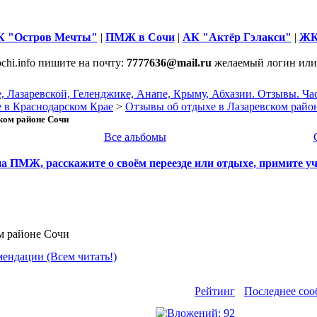
 "Остров Мечты"
|
ПМЖ в Сочи
|
АК "Актёр Гэлакси"
|
ЖК
chi.info пишите на почту:
7777636@mail.ru
желаемый логин или
е, Лазаревской, Геленджике, Анапе, Крыму, Абхазии. Отзывы. Ч
 в Краснодарском Крае
>
Отзывы об отдыхе в Лазаревском райо
ском районе Сочи
Все альбомы
а ПМЖ, расскажите о своём переезде или отдыхе, примите у
ом районе Сочи
ендации (Всем читать!)
Рейтинг
Последнее со