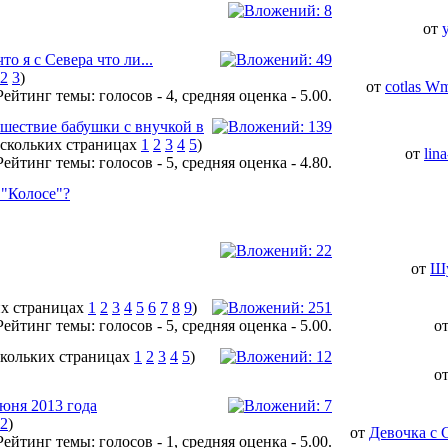
от
то я с Севера что ли...
2
3
)
от
cotlas 
шествие бабушки с внучкой в
1
2
3
4
5
)
от
lin
 "Колосе"?
от
Ш
1
2
3
4
5
6
7
8
9
)
о
1
2
3
4
5
)
о
юня 2013 года
2
)
от
Девочка с 