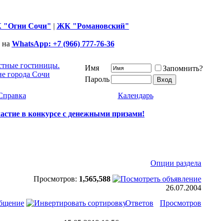
 "Огни Сочи"
|
ЖК "Романовский"
 на
WhatsApp: +7 (966) 777-76-36
астные гостиницы.
Имя
Запомнить?
не города Сочи
Пароль
Справка
Календарь
частие в конкурсе с денежными призами!
Опции раздела
Просмотров:
1,565,588
26.07.2004
общение
Ответов
Просмотров