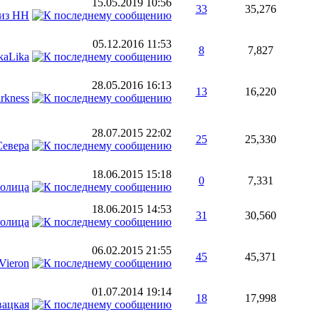
15.05.2019
10:56
33
35,276
из НН
05.12.2016
11:53
8
7,827
kaLika
28.05.2016
16:13
13
16,220
rkness
28.07.2015
22:02
25
25,330
Севера
18.06.2015
15:18
0
7,331
толица
18.06.2015
14:53
31
30,560
толица
06.02.2015
21:55
45
45,371
Vieron
01.07.2014
19:14
18
17,998
ацкая