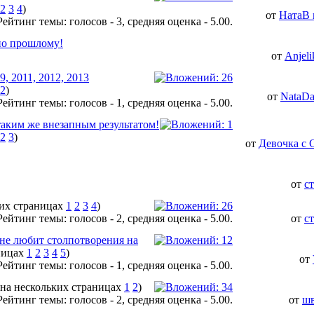
2
3
4
)
от
НатаВ 
 по прошлому!
от
Anjeli
, 2011, 2012, 2013
2
)
от
NataDa
таким же внезапным результатом!
2
3
)
от
Девочка с 
от
с
1
2
3
4
)
от
с
о не любит столпотворения на
1
2
3
4
5
)
от
1
2
)
от
шв