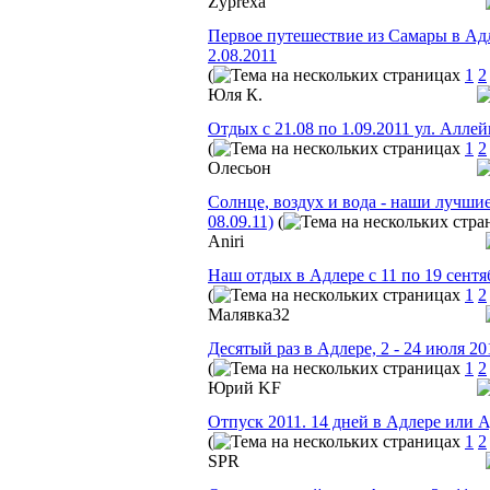
Zyprexa
Первое путешествие из Самары в Адле
2.08.2011
(
1
2
Юля К.
Отдых с 21.08 по 1.09.2011 ул. Аллей
(
1
2
Олесьон
Солнце, воздух и вода - наши лучшие 
08.09.11)
(
Aniri
Наш отдых в Адлере с 11 по 19 сентя
(
1
2
Малявка32
Десятый раз в Адлере, 2 - 24 июля 2
(
1
2
Юрий KF
Отпуск 2011. 14 дней в Адлере или А
(
1
2
SPR