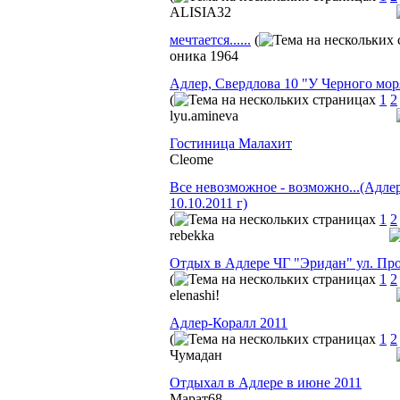
ALISIA32
мечтается......
(
оника 1964
Адлер, Свердлова 10 "У Черного мор
(
1
2
lyu.amineva
Гостиница Малахит
Cleome
Все невозможное - возможно...(Адлер, 
10.10.2011 г)
(
1
2
rebekka
Отдых в Адлере ЧГ "Эридан" ул. Про
(
1
2
elenashi!
Адлер-Коралл 2011
(
1
2
Чумадан
Отдыхал в Адлере в июне 2011
Марат68