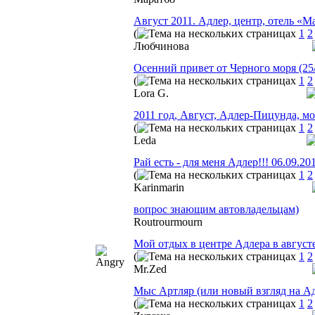
Август 2011. Адлер, центр, отель «М
(
1
2
Любчинова
Осенний привет от Черного моря (25/0
(
1
2
Lora G.
2011 год, Август, Адлер-Пицунда, мо
(
1
2
Leda
Рай есть - для меня Адлер!!! 06.09.20
(
1
2
Karinmarin
вопрос знающим автовладельцам)
Routrourmourn
Мой отдых в центре Адлера в августе 
(
1
2
Mr.Zed
Мыс Артляр (или новый взгляд на Ад
(
1
2