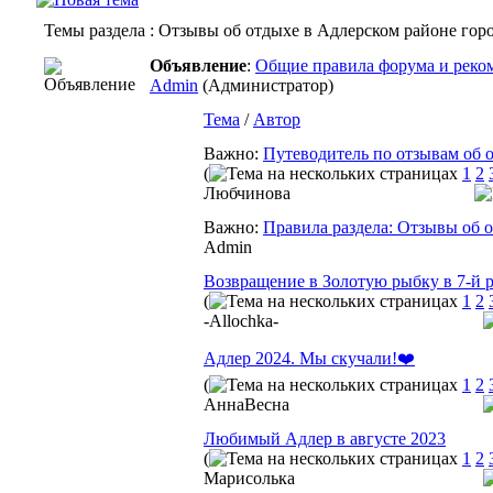
Темы раздела
: Отзывы об отдыхе в Адлерском районе гор
Объявление
:
Общие правила форума и реком
Admin
(Администратор)
Тема
/
Автор
Важно:
Путеводитель по отзывам об 
(
1
2
Любчинова
Важно:
Правила раздела: Отзывы об 
Admin
Возвращение в Золотую рыбку в 7-й р
(
1
2
-Allochka-
Адлер 2024. Мы скучали!❤️
(
1
2
АннаВесна
Любимый Адлер в августе 2023
(
1
2
Марисолька