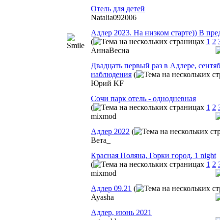
Отель для детей
Natalia092006
Адлер 2023. На низком старте)) В пр
(
1
2
АннаВесна
Двадцать первый раз в Адлере, сентя
наблюдения
(
Юрий KF
Сочи парк отель - однодневная
(
1
2
mixmod
Адлер 2022
(
Вета_
Красная Поляна, Горки город, 1 night
(
1
2
mixmod
Адлер 09.21
(
Ayasha
Адлер, июнь 2021