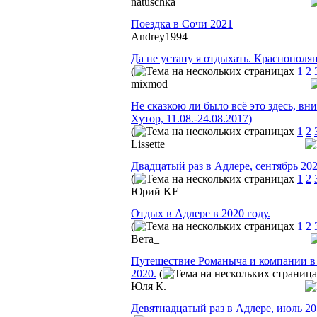
natuschka
Поездка в Сочи 2021
Andrey1994
Да не устану я отдыхать. Краснополя
(
1
2
mixmod
Не сказкою ли было всё это здесь, вн
Хутор, 11.08.-24.08.2017)
(
1
2
Lissette
Двадцатый раз в Адлере, сентябрь 20
(
1
2
Юрий KF
Отдых в Адлере в 2020 году.
(
1
2
Вета_
Путешествие Романыча и компании в 
2020.
(
Юля К.
Девятнадцатый раз в Адлере, июль 2