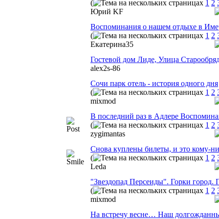
(
1
2
Юрий KF
Воспоминания о нашем отдыхе в Имер
(
1
2
Екатерина35
Гостевой дом Лиде, Улица Старообряд
alex2s-86
Сочи парк отель - история одного дня
(
1
2
mixmod
В последний раз в Адлере Воспомин
(
1
2
zygimantas
Снова куплены билеты, и это кому-ниб
(
1
2
Leda
"Звездопад Персеиды". Горки город. 
(
1
2
mixmod
На встречу весне… Наш долгожданны