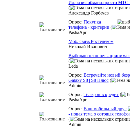
Иллюзия обмана-просто МТС 
(
Александр Горбачев
Опрос:
Покупка
телефона - критерии
(
PashaApr
Моб. связь Ростелеком
Николай Иванович
Выбираю планшет - принимаю
(
Leda
Опрос:
Встречайте новый без
Galaxy S8 | S8 Плюс
(
Admin
Опрос:
Телефон в кредит
(
PashaApr
Опрос:
Ваш мобильный друг
- новая тема о сотовых телефо
(
Admin