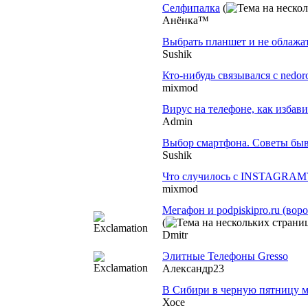
Селфипалка
(
Анёнка™
Выбрать планшет и не облажат
Sushik
Кто-нибудь связывался с nedor
mixmod
Вирус на телефоне, как избави
Admin
Выбор смартфона. Советы бы
Sushik
Что случилось с INSTAGRAM
mixmod
Мегафон и podpiskipro.ru (вор
(
Dmitr
Элитные Телефоны Gresso
Александр23
В Сибири в черную пятницу м
Хосе