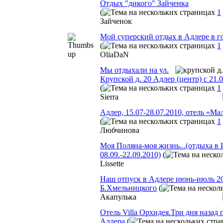
Отдых "дикого" Зайченка
(
1
Зайченок
Мой суперский отдых в Адлере в г
(
1
OliaDaN
Мы отдыхали на ул.
Крупской д. 20 Адлер (центр) с 21.0
(
1
Sierra
Адлер, 15.07-28.07.2010, отель «Ма
(
1
Любчинова
Моя Поляна-моя жизнь...(отдыха 
08.09.-22.09.2010)
(
Lissette
Наш отпуск в Адлере июнь-июль 2009
Б.Хмельницкого
(
Акапулька
Отель Villa Орхидея.Три дня назад 
Адлера
(