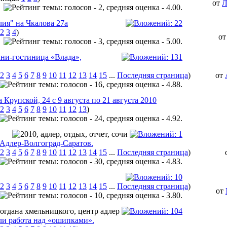
от
Л
лия" на Чкалова 27а
2
3
4
)
о
ини-гостиница «Влада»,
2
3
4
5
6
7
8
9
10
11
12
13
14
15
...
Последняя страница
)
от
Крупской, 24 с 9 августа по 21 августа 2010
2
3
4
5
6
7
8
9
10
11
12
13
)
в-Адлер-Волгоград-Саратов.
2
3
4
5
6
7
8
9
10
11
12
13
14
15
...
Последняя страница
)
2
3
4
5
6
7
8
9
10
11
12
13
14
15
...
Последняя страница
)
от
или работа над «ошипками».