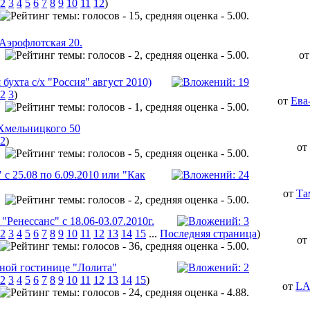
2
3
4
5
6
7
8
9
10
11
12
)
Аэрофлотская 20.
о
ухта с/х "Россия" август 2010)
2
3
)
от
Ева
л.Хмельницкого 50
2
)
от
 с 25.08 по 6.09.2010 или "Как
от
Та
"Ренессанс" с 18.06-03.07.2010г.
2
3
4
5
6
7
8
9
10
11
12
13
14
15
...
Последняя страница
)
от
тной гостинице "Лолита"
2
3
4
5
6
7
8
9
10
11
12
13
14
15
)
от
L