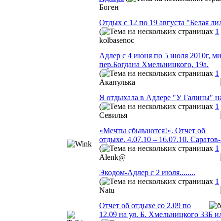
Боген
Отдых с 12 по 19 августа "Белая ли
(
1
kolbasenoc
Адлер с 4 июня по 5 июля 2010г, м
пер.Богдана Хмельницкого, 19а.
(
1
Акапулька
Я отдыхала в Адлере "У Галины" на 
(
1
Севилья
«Мечты сбываются!». Отчет об
отдыхе. 4.07.10 – 16.07.10. Сарато
(
1
Alenk@
Экодом-Адлер с 2 июля........
(
1
Natu
Отчет об отдыхе со 2.09 по
12.09 на ул. Б. Хмельницкого 33Б 