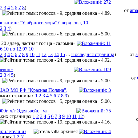
2
3
4
5
6
7
8
)
от
ama
остинице "У чёрного моря" Свердлова, 10
2
3
4
)
6.10 по 12.07.10
2
3
4
5
6
7
8
9
10
11
12
13
14
15
...
Последняя страница
)
от
лекон»
2
3
4
5
)
от
в ЦАО МО РФ "Красная Поляна",
1
2
3
4
5
6
7
8
9
)
г. ч/г Эдельвейс , ул.
1
2
3
4
5
6
7
8
9
10
11
12
)
прилетели из
1
2
3
)