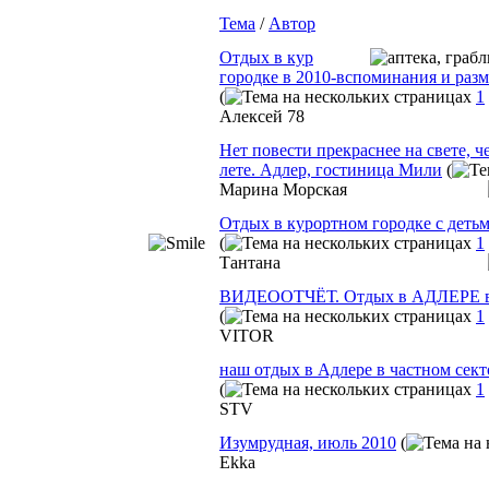
Тема
/
Автор
Отдых в кур
городке в 2010-вспоминания и ра
(
1
Алексей 78
Нет повести прекраснее на свете, 
лете. Адлер, гостиница Мили
(
Марина Морская
Отдых в курортном городке с детьми
(
1
Тантана
ВИДЕООТЧЁТ. Отдых в АДЛЕРЕ в 
(
1
VITOR
наш отдых в Адлере в частном секто
(
1
STV
Изумрудная, июль 2010
(
Ekka