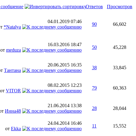
 сообщение
Ответов
Просмотров
04.01.2019
07:46
90
66,602
от
*Natalya
16.03.2016
18:47
50
45,228
от
meduza
20.06.2015
16:35
38
33,845
от
Тантана
08.02.2015
12:23
79
60,363
от
VITOR
21.06.2014
13:38
28
28,044
от
Инна48
24.04.2014
16:46
11
15,552
от
Ekka