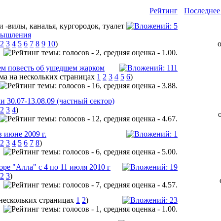
Рейтинг
Последнее
змышления
2
3
4
5
6
7
8
9
10
)
чем повесть об ушедшем жарком
1
2
3
4
5
6
)
 30.07-13.08.09 (частный сектор)
2
3
4
)
июне 2009 г.
2
3
4
5
6
7
8
)
ре "Алла" с 4 по 11 июля 2010 г
2
3
)
1
2
)