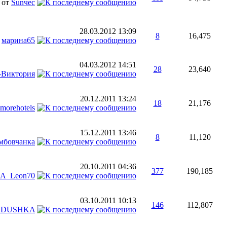
от
Sunчес
28.03.2012
13:09
8
16,475
т
марина65
04.03.2012
14:51
28
23,640
-Виктория
20.12.2011
13:24
18
21,176
morehotels
15.12.2011
13:46
8
11,120
мбовчанка
20.10.2011
04:36
377
190,185
A_Leon70
03.10.2011
10:13
146
112,807
ADUSHKA