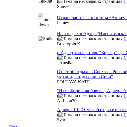
(
1
Sunчес
Отзыв: частная гостиница «Анна», 
flamey
Наш отдых в Адлере(Имеритинская б
(
1
Виктория К
г. Адлер, июль, отель "Корсар" , у
(
1
_Ane4ka
Отчёт об отдыхе в Совхозе "Россия"
украинцы отдыхали в Сочи"
POLTAVA KATE
"Из Сибири с любовью", Адлер, ч/г 
(
1
A_Leon70
Адлер 2010. Отчёт об отдыхе в час
(
1
Svar