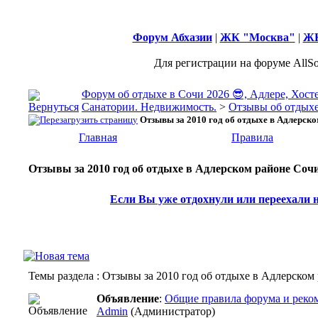
Форум Абхазии
|
ЖК "Москва"
|
ЖК
Для регистрации на форуме AllSo
Форум об отдыхе в Сочи 2026 😎, Адлере, Хост
Санатории. Недвижимость.
>
Отзывы об отдыхе
Отзывы за 2010 год об отдыхе в Адлерск
Главная
Правила
Отзывы за 2010 год об отдыхе в Адлерском районе Соч
Если Вы уже отдохнули или переехали н
Темы раздела
: Отзывы за 2010 год об отдыхе в Адлерском
Объявление
:
Общие правила форума и реком
Admin
(Администратор)