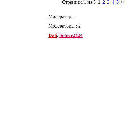
Страница 1 из 5
1
2
3
4
5
>
Модераторы
Модераторы : 2
Dali
,
Solnce2424