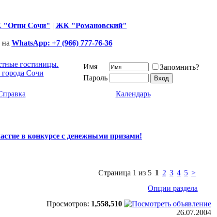
 "Огни Сочи"
|
ЖК "Романовский"
 на
WhatsApp: +7 (966) 777-76-36
астные гостиницы.
Имя
Запомнить?
 города Сочи
Пароль
Справка
Календарь
частие в конкурсе с денежными призами!
Страница 1 из 5
1
2
3
4
5
>
Опции раздела
Просмотров:
1,558,510
26.07.2004