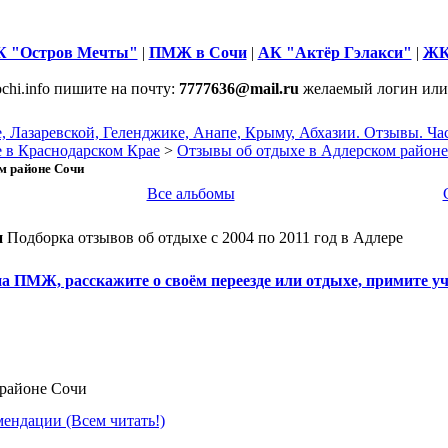
 "Остров Мечты"
|
ПМЖ в Сочи
|
АК "Актёр Гэлакси"
|
ЖК
chi.info пишите на почту:
7777636@mail.ru
желаемый логин или
е, Лазаревской, Геленджике, Анапе, Крыму, Абхазии. Отзывы. Ч
 в Краснодарском Крае
>
Отзывы об отдыхе в Адлерском районе
ом районе Сочи
Все альбомы
и
Подборка отзывов об отдыхе с 2004 по 2011 год в Адлере
а ПМЖ, расскажите о своём переезде или отдыхе, примите у
 районе Сочи
ендации (Всем читать!)