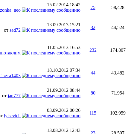
15.02.2014
18:42
75
58,428
zonka_neo
13.09.2013
15:21
32
44,524
от
sad72
11.05.2013
16:53
232
174,807
анютаклим
18.10.2012
07:34
44
43,482
Света1403
21.09.2012
08:44
80
71,954
от
jan777
03.09.2012
00:26
115
102,959
от
lytsevich
13.08.2012
12:43
23
28,507