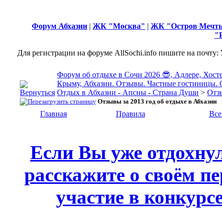
Форум Абхазии
|
ЖК "Москва"
|
ЖК "Остров Мечт
"
Для регистрации на форуме AllSochi.info пишите на почту:
Форум об отдыхе в Сочи 2026 😎, Адлере, Хосте
Крыму, Абхазии. Отзывы. Частные гостиницы. 
Отдых в Абхазии - Апсны - Страна Души
>
Отз
Отзывы за 2013 год об отдыхе в Абхазии
Главная
Правила
Все
Если Вы уже отдохну
расскажите о своём пе
участие в конкурс