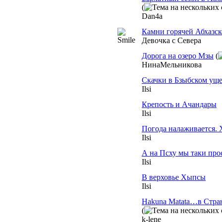
(
Dan4a
Камни горячей Абхазск
Девочка с Севера
Дорога на озеро Мзы
(
НинаМельникова
Скачки в Бзыбском уще
Ilsi
Крепость и Ачандары
Ilsi
Погода налаживается.
Ilsi
А на Псху мы таки про
Ilsi
В верховье Хыпсы
Ilsi
Hakuna Matata…в Стран
(
k-lene