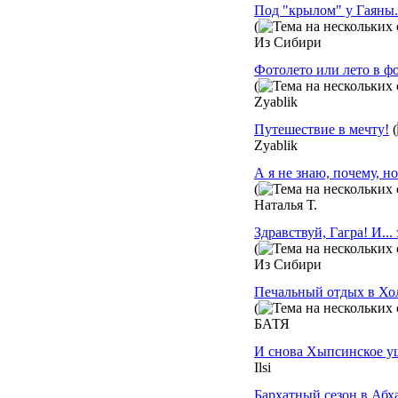
Под "крылом" у Гаяны.
(
Из Сибири
Фотолето или лето в фо
(
Zyablik
Путешествие в мечту!
(
Zyablik
А я не знаю, почему, н
(
Наталья Т.
Здравствуй, Гагра! И...
(
Из Сибири
Печальный отдых в Хол
(
БАТЯ
И снова Хыпсинское у
Ilsi
Бархатный сезон в Абх