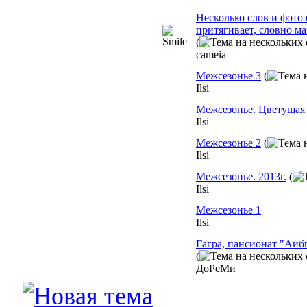
Несколько слов и фото 
притягивает, словно ма
(
cameia
Межсезонье 3
(
Ilsi
Межсезонье. Цветущая 
Ilsi
Межсезонье 2
(
Ilsi
Межсезонье. 2013г.
(
Ilsi
Межсезонье 1
Ilsi
Гагра, пансионат "Аибг
(
ДоРеМи