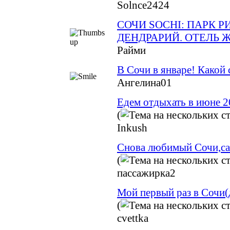
Solnce2424
СОЧИ SOCHI: ПАРК Р
ДЕНДРАРИЙ. ОТЕЛЬ 
Райми
В Сочи в январе! Какой
Ангелина01
Едем отдыхать в июне 2
(
Inkush
Снова любимый Сочи,са
(
пассажирка2
Мой первый раз в Сочи(
(
cvettka