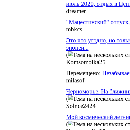
июль 2020, отдых в Цент
dreamer
"Мацестинский" отпуск,
mbkcs
Это что угодно, но толь
эпопеи...
(
Komsomolka25
Перемещено:
Незабываем
milasof
Черноморье. На ближних
(
Solnce2424
Мой космический летний
(