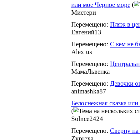
или мое Черное море
(
Мистери
Перемещено:
Пляж в це
Евгений13
Перемещено:
С кем не б
Alexius
Перемещено:
Центральн
МамаЛьвенка
Перемещено:
Девочки о
animashka87
Белоснежная сказка или 
(
Solnce2424
Перемещено:
Сверну на
Zyprexa