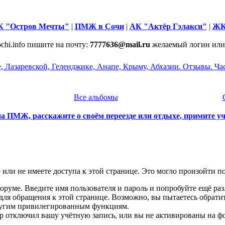
 "Остров Мечты"
|
ПМЖ в Сочи
|
АК "Актёр Гэлакси"
|
ЖК
chi.info пишите на почту:
7777636@mail.ru
желаемый логин или
е, Лазаревской, Геленджике, Анапе, Крыму, Абхазии. Отзывы. Ч
Все альбомы
а ПМЖ, расскажите о своём переезде или отдыхе, примите у
или не имеете доступа к этой странице. Это могло произойти п
оруме. Введите имя пользователя и пароль и попробуйте ещё раз
 для обращения к этой странице. Возможно, вы пытаетесь обрати
ругим привилегированным функциям.
 отключил вашу учётную запись, или вы не активированы на ф