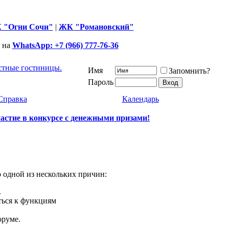
 "Огни Сочи"
|
ЖК "Романовский"
 на
WhatsApp: +7 (966) 777-76-36
астные гостиницы.
Имя
Запомнить?
Пароль
Справка
Календарь
частие в конкурсе с денежными призами!
о одной из нескольких причин:
.
ться к функциям
оруме.