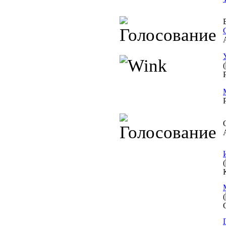
(
(
(